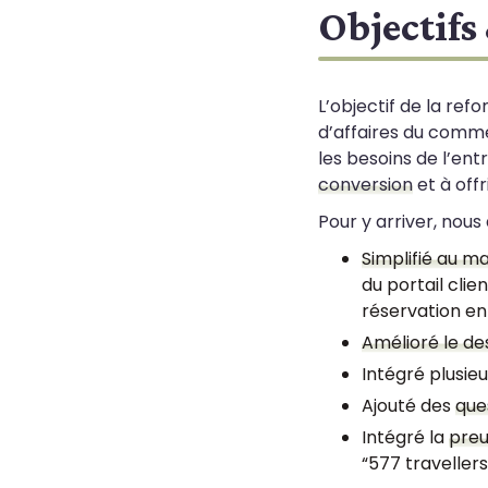
Objectifs
L’objectif de la ref
d’affaires du comme
les besoins de l’en
conversion
et à offr
Pour y arriver, nous 
Simplifié au m
du portail cli
réservation en 
Amélioré le des
Intégré plusie
Ajouté des
que
Intégré la
preu
“577 traveller