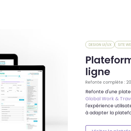
DESIGN UI/UX
SITE W
Platefor
ligne
Refonte complète : 201
Refonte d'une plate
Global Work & Trav
l'expérience utilisa
à adapter la plate