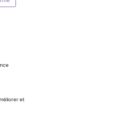
forme
ence
méliorer et